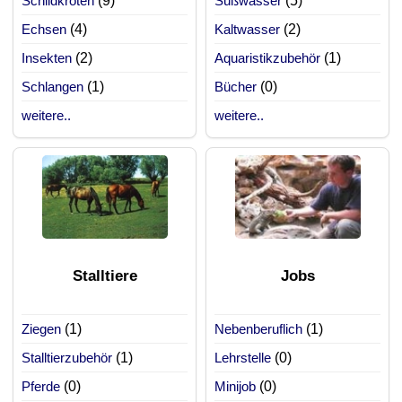
Schildkröten
(9)
Süßwasser
(5)
Echsen
(4)
Kaltwasser
(2)
Insekten
(2)
Aquaristikzubehör
(1)
Schlangen
(1)
Bücher
(0)
weitere..
weitere..
Stalltiere
Jobs
Ziegen
(1)
Nebenberuflich
(1)
Stalltierzubehör
(1)
Lehrstelle
(0)
Pferde
(0)
Minijob
(0)