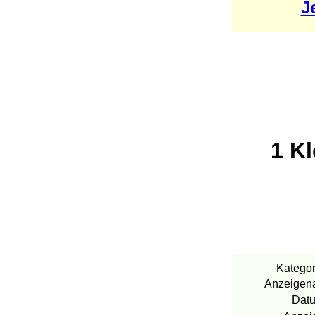
J
1 K
Kategor
Anzeigena
Dat