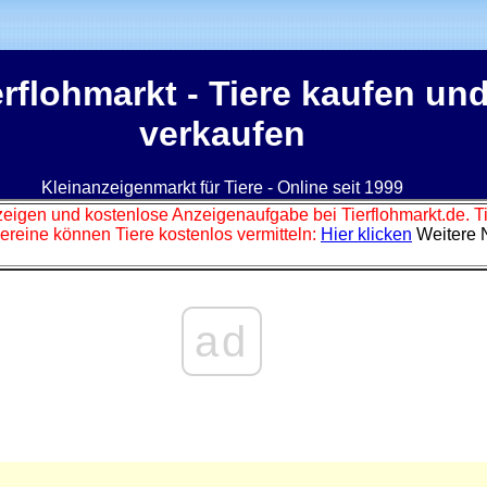
erflohmarkt
- Tiere kaufen un
verkaufen
Kleinanzeigenmarkt für Tiere - Online seit 1999
zeigen und kostenlose Anzeigenaufgabe bei Tierflohmarkt.de. 
ereine können Tiere kostenlos vermitteln:
Hier klicken
Weitere 
ad