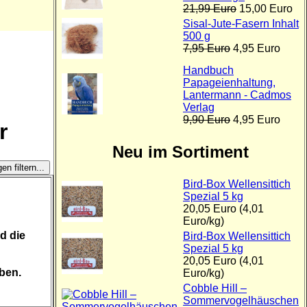
21,99 Euro
15,00 Euro
Sisal-Jute-Fasern Inhalt
500 g
7,95 Euro
4,95 Euro
Handbuch
Papageienhaltung,
Lantermann - Cadmos
Verlag
9,90 Euro
4,95 Euro
r
Neu im Sortiment
Bird-Box Wellensittich
Spezial 5 kg
20,05 Euro (4,01
Euro/kg)
d die
Bird-Box Wellensittich
Spezial 5 kg
20,05 Euro (4,01
ben.
Euro/kg)
Cobble Hill –
Sommervogelhäuschen