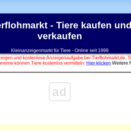
erflohmarkt
- Tiere kaufen un
verkaufen
Kleinanzeigenmarkt für Tiere - Online seit 1999
zeigen und kostenlose Anzeigenaufgabe bei Tierflohmarkt.de. 
ereine können Tiere kostenlos vermitteln:
Hier klicken
Weitere 
ad