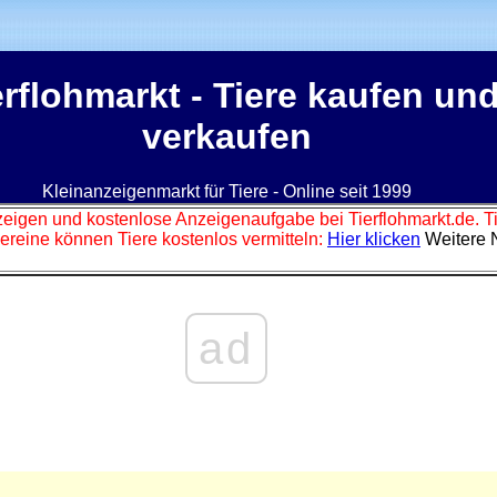
erflohmarkt
- Tiere kaufen un
verkaufen
Kleinanzeigenmarkt für Tiere - Online seit 1999
zeigen und kostenlose Anzeigenaufgabe bei Tierflohmarkt.de. 
ereine können Tiere kostenlos vermitteln:
Hier klicken
Weitere 
ad