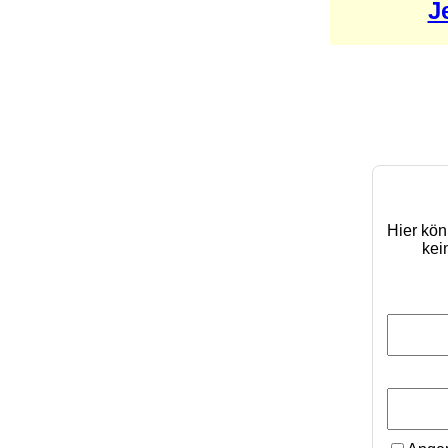
J
Hier kön
kei