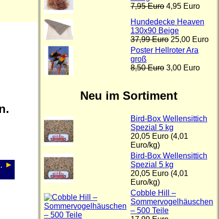
7,95 Euro
4,95 Euro
Hundedecke Heaven
130x90 Beige
37,99 Euro
25,00 Euro
Poster Hellroter Ara
groß
8,50 Euro
3,00 Euro
Neu im Sortiment
n.
Bird-Box Wellensittich
Spezial 5 kg
20,05 Euro (4,01
Euro/kg)
Bird-Box Wellensittich
Spezial 5 kg
.
20,05 Euro (4,01
Euro/kg)
Cobble Hill –
Sommervogelhäuschen
– 500 Teile