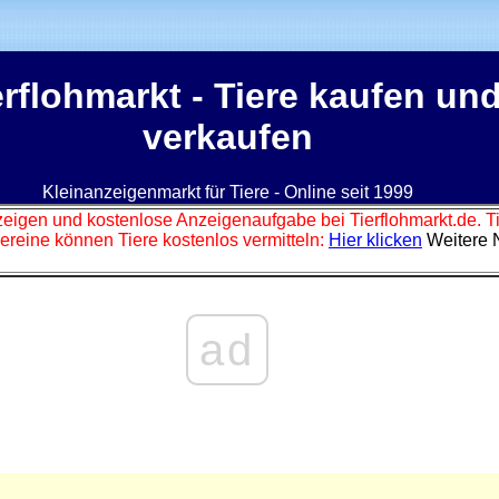
erflohmarkt
- Tiere kaufen un
verkaufen
Kleinanzeigenmarkt für Tiere - Online seit 1999
zeigen und kostenlose Anzeigenaufgabe bei Tierflohmarkt.de. 
ereine können Tiere kostenlos vermitteln:
Hier klicken
Weitere 
ad