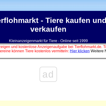
erflohmarkt
- Tiere kaufen un
verkaufen
Kleinanzeigenmarkt für Tiere - Online seit 1999
zeigen und kostenlose Anzeigenaufgabe bei Tierflohmarkt.de. 
ereine können Tiere kostenlos vermitteln:
Hier klicken
Weitere 
ad