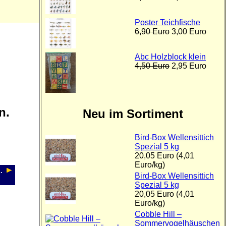
Poster Teichfische
6,90 Euro
3,00 Euro
Abc Holzblock klein
4,50 Euro
2,95 Euro
n.
Neu im Sortiment
Bird-Box Wellensittich
Spezial 5 kg
20,05 Euro (4,01
Euro/kg)
.
Bird-Box Wellensittich
Spezial 5 kg
20,05 Euro (4,01
Euro/kg)
Cobble Hill –
Sommervogelhäuschen