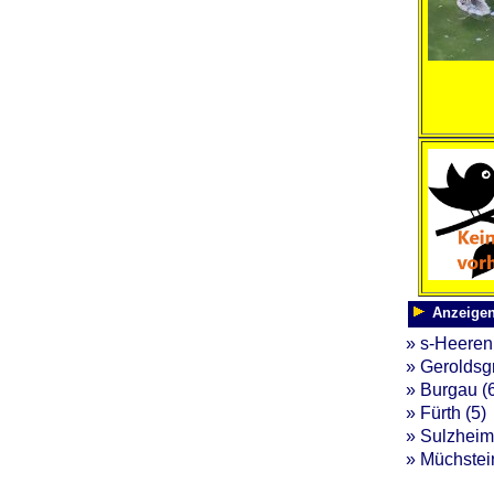
Anzeigen 
» s-Heeren
» Geroldsgr
» Burgau (
» Fürth (5)
» Sulzheim
» Müchstei