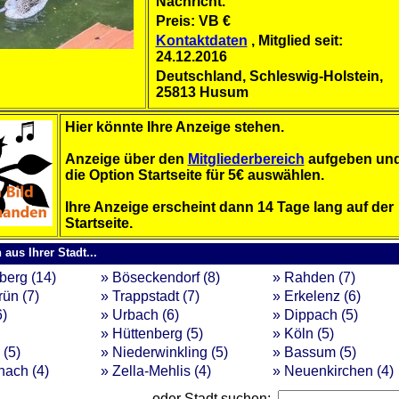
Nachricht.
Preis: VB €
Kontaktdaten
, Mitglied seit:
24.12.2016
Deutschland, Schleswig-Holstein,
25813 Husum
Hier könnte Ihre Anzeige stehen.
Anzeige über den
Mitgliederbereich
aufgeben un
die Option Startseite für 5€ auswählen.
Ihre Anzeige erscheint dann 14 Tage lang auf der
Startseite.
aus Ihrer Stadt...
berg (14)
» Böseckendorf (8)
» Rahden (7)
ün (7)
» Trappstadt (7)
» Erkelenz (6)
6)
» Urbach (6)
» Dippach (5)
» Hüttenberg (5)
» Köln (5)
 (5)
» Niederwinkling (5)
» Bassum (5)
nach (4)
» Zella-Mehlis (4)
» Neuenkirchen (4)
...oder Stadt suchen: