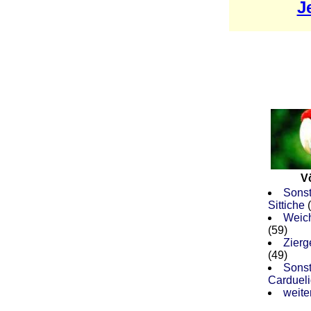
J
V
Sonst
Sittiche
(
Weich
(59)
Zierg
(49)
Sonst
Carduel
weiter