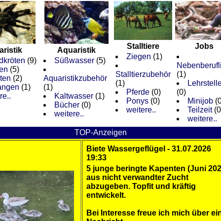
Stalltiere
Jobs
aristik
Aquaristik
Ziegen
(1)
dkröten
(9)
Süßwasser
(5)
Nebenberufl
en
(5)
Stalltierzubehör
(1)
ten
(2)
Aquaristikzubehör
(1)
Lehrstell
angen
(1)
(1)
Pferde
(0)
(0)
re..
Kaltwasser
(1)
Ponys
(0)
Minijob
(0
Bücher
(0)
weitere..
Teilzeit
(0
weitere..
weitere..
TOP-Anzeigen
Biete Wassergeflügel - 31.07.2026
19:33
5 junge beringte Kapenten (Juni 202
aus nicht verwandter Zucht
abzugeben. Topfit und kräftig
entwickelt.
Bei Interesse freue ich mich über ei