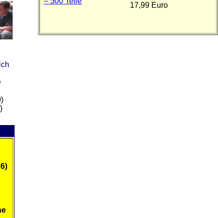
17,99 Euro
ich
e
)
)
6)
ne