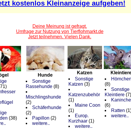
etzt kostenlos Kleinanzeige aufgeben!
Deine Meinung ist gefragt.
Umfrage zur Nutzung von Tierflohmarkt.de
Jetzt teilnehmen. Vielen Dank.
Katzen
Kleintier
ögel
Hunde
Sonstige
Hörnche
ige
Sonstige
Katzen
(3)
(8)
71)
Rassehunde
(8)
Sonstige
fresser
Katzenzubehör
Kleintiere
(7
Mischlingshunde
(1)
Kaninche
eflügel
(2)
Maine Coon
(6)
Schäferhunde
(1)
Ratten
(1
ige
(2)
Europ.
weitere..
iden
(38)
Papillon
(2)
Kurzhaar
(1)
e..
weitere..
weitere..