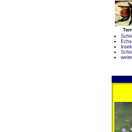
Terr
Schil
Echs
Insek
Schl
weite