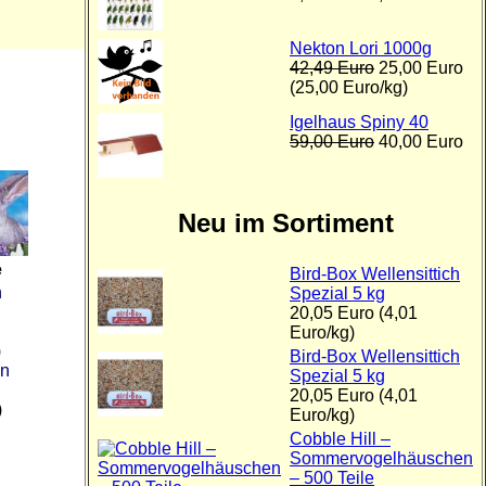
Nekton Lori 1000g
42,49 Euro
25,00 Euro
(25,00 Euro/kg)
Igelhaus Spiny 40
59,00 Euro
40,00 Euro
Neu im Sortiment
e
Bird-Box Wellensittich
n
Spezial 5 kg
20,05 Euro (4,01
Euro/kg)
)
Bird-Box Wellensittich
n
Spezial 5 kg
20,05 Euro (4,01
)
Euro/kg)
Cobble Hill –
Sommervogelhäuschen
– 500 Teile