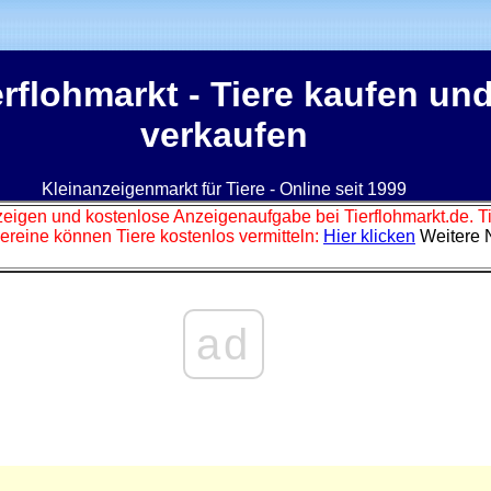
erflohmarkt
- Tiere kaufen un
verkaufen
Kleinanzeigenmarkt für Tiere - Online seit 1999
zeigen und kostenlose Anzeigenaufgabe bei Tierflohmarkt.de. 
ereine können Tiere kostenlos vermitteln:
Hier klicken
Weitere 
ad